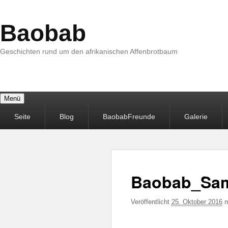
Baobab
Geschichten rund um den afrikanischen Affenbrotbaum
Menü
Primäres
Seite
Blog
BaobabFreunde
Galerie
Menü
Baobab_Sam
Veröffentlicht
25. Oktober 2016
m