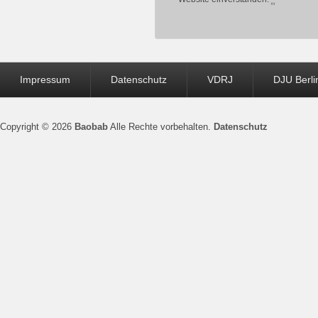
Seitenfuß-
Impressum
Datenschutz
VDRJ
DJU Berli
Menü
Copyright © 2026
Baobab
Alle Rechte vorbehalten.
Datenschutz