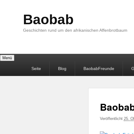
Baobab
Geschichten rund um den afrikanischen Affenbrotbaum
Menü
Primäres
Seite
Blog
BaobabFreunde
G
Menü
Baobab
Veröffentlicht
25. O