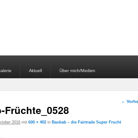
alerie
Aktuell
Über mich/Medien
Bilder-
← Vorhe
-Früchte_0528
ktober 2016
mit
600 × 402
in
Baobab – die Fairtrade Super Frucht