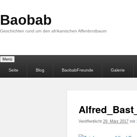
Baobab
Geschichten rund um den afrikanischen Affenbrotbaum
Menü
Primäres
Seite
Blog
BaobabFreunde
Galerie
Menü
Alfred_Bast
Veröffentlicht
29. März 2017
mit