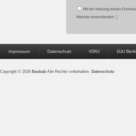
Mit der Nutzung dieses Formular
Website einverstanden.
*
Seitenfuß-
Impressum
Datenschutz
VDRJ
DJU Berli
Menü
Copyright © 2026
Baobab
Alle Rechte vorbehalten.
Datenschutz