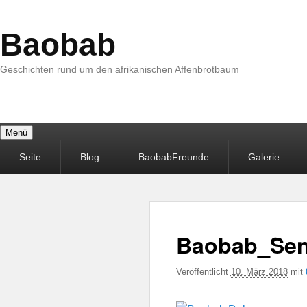
Baobab
Geschichten rund um den afrikanischen Affenbrotbaum
Menü
Primäres
Seite
Blog
BaobabFreunde
Galerie
Menü
Baobab_Sen
Veröffentlicht
10. März 2018
mit