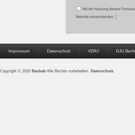
Mit der Nutzung dieses Formular
Website einverstanden.
*
Seitenfuß-
Impressum
Datenschutz
VDRJ
DJU Berli
Menü
Copyright © 2026
Baobab
Alle Rechte vorbehalten.
Datenschutz