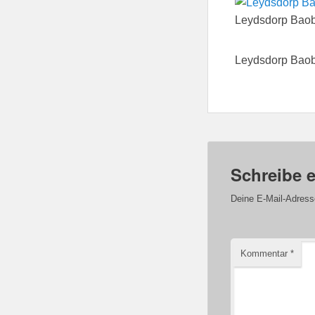
Leydsdorp Baob
Leydsdorp Baob
Schreibe 
Deine E-Mail-Adresse 
Kommentar
*