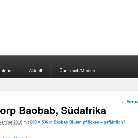
alerie
Aktuell
Über mich/Medien
Bilder-
← Vorhe
orp Baobab, Südafrika
vember 2018
mit
800 × 536
in
Baobab Blüten pflücken – gefährlich?