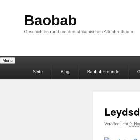
Baobab
Geschichten rund um den afrikanischen Affenbrotbaum
Menü
Primäres
Seite
Blog
BaobabFreunde
G
Menü
Leydsd
Veröffentlicht
9. No