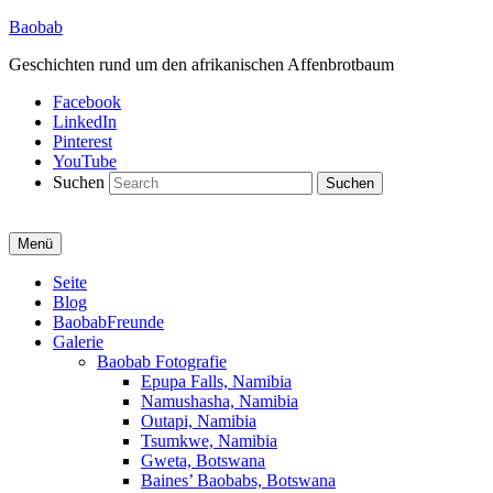
Baobab
Geschichten rund um den afrikanischen Affenbrotbaum
Facebook
LinkedIn
Pinterest
YouTube
Suchen
Menü
Primäres
Seite
Blog
Menü
BaobabFreunde
Galerie
Baobab Fotografie
Epupa Falls, Namibia
Namushasha, Namibia
Outapi, Namibia
Tsumkwe, Namibia
Gweta, Botswana
Baines’ Baobabs, Botswana