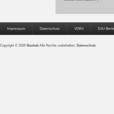
Seitenfuß-
Impressum
Datenschutz
VDRJ
DJU Berli
Menü
Copyright © 2026
Baobab
Alle Rechte vorbehalten.
Datenschutz