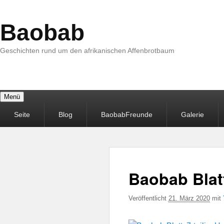
Baobab
Geschichten rund um den afrikanischen Affenbrotbaum
Menü
Primäres
Seite
Blog
BaobabFreunde
Galerie
Menü
Baobab Blatt
Veröffentlicht
21. März 2020
mit