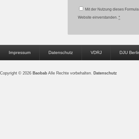
Mit der Nutzung dieses Formular
Website einverstanden.
*
Seitenfuß-
Impressum
Datenschutz
VDRJ
DJU Berli
Menü
Copyright © 2026
Baobab
Alle Rechte vorbehalten.
Datenschutz