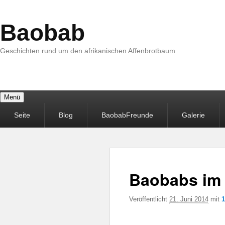
Baobab
Geschichten rund um den afrikanischen Affenbrotbaum
Menü
Primäres
Seite
Blog
BaobabFreunde
Galerie
Menü
Baobabs im
Veröffentlicht
21. Juni 2014
mit
1